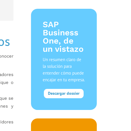
SAP
Business
os
One, de
un vistazo
onocer
Un resumen claro de
la solución para
entender cómo puede
nadores
encajar en tu empresa.
dique o
Descargar dossier
 que se
ones y
vidores