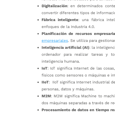
Digitalización
: en determinados contex
convertir diferentes tipos de informaci
Fábrica inteligente
: una fábrica inte
enfoques de la Industria 4.0.
Planificación de recursos empresari
empresariales
. Se utiliza para gestion
Inteligencia artificial (AI)
: la inteligen
ordenador para realizar tareas y to
inteligencia humana.
IoT
: IoT significa Internet de las cos
físicos como sensores o máquinas e in
IIoT
: IIoT significa Internet industrial
personas, datos y máquinas.
M2M
: M2M significa Machine to machi
dos máquinas separadas a través de re
Procesamiento de datos en tiempo re