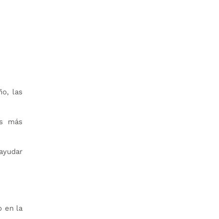
ño, las
is más
 ayudar
o en la