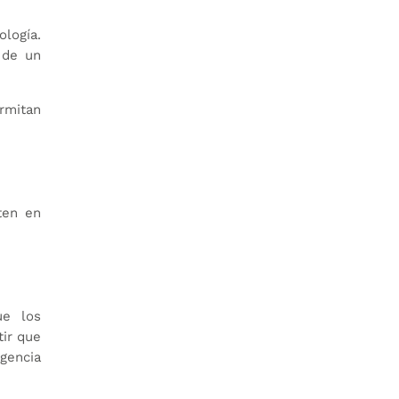
ología.
 de un
rmitan
ten en
ue los
tir que
igencia