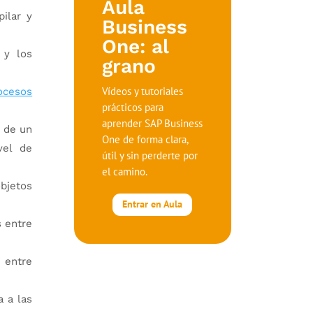
Aula
ilar y
Business
One: al
 y los
grano
Vídeos y tutoriales
ocesos
prácticos para
aprender SAP Business
d de un
One de forma clara,
vel de
útil y sin perderte por
el camino.
objetos
Entrar en Aula
s entre
 entre
a a las