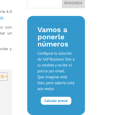
ria 4.0
al
.
es con
Vamos a
ear un
ponerle
números
ectar y
Configura tu solución
de SAP Business One a
tu medida y recibe el
precio por email.
Que imaginar está
bien, pero saberlo está
aún mejor.
Calcular precio