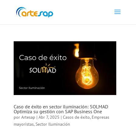
Caso de éxito en sector iluminación: SOLMAD
Optimiza su gestión con SAP Business One
por
Artesap
|
Abr 7, 2025
|
Casos de éxito
,
Empresas
mayoristas
,
Sector Iluminación