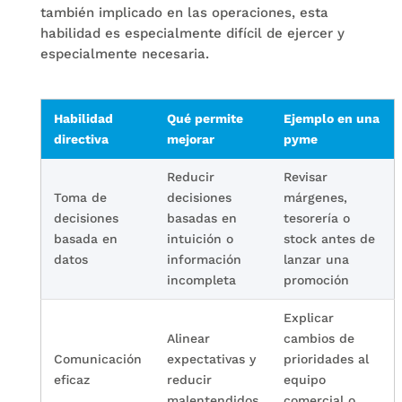
también implicado en las operaciones, esta
habilidad es especialmente difícil de ejercer y
especialmente necesaria.
Habilidad
Qué permite
Ejemplo en una
directiva
mejorar
pyme
Reducir
Revisar
Toma de
decisiones
márgenes,
decisiones
basadas en
tesorería o
basada en
intuición o
stock antes de
datos
información
lanzar una
incompleta
promoción
Explicar
Alinear
cambios de
Comunicación
expectativas y
prioridades al
eficaz
reducir
equipo
malentendidos
comercial o